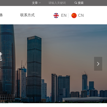
文章
ꀁ
끠
搜索
务
联系方式
EN
CN
넲