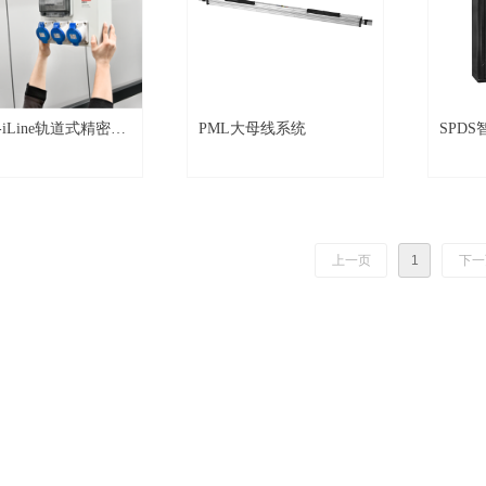
r-iLine轨道式精密母
PML大母线系统
SPD
统
上一页
1
下一