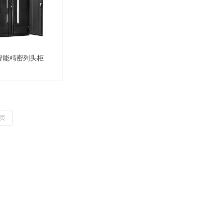
S智能精密列头柜
页